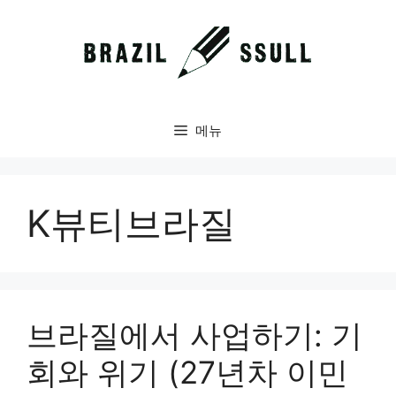
컨
텐
츠
로
건
너
메뉴
뛰
기
K뷰티브라질
브라질에서 사업하기: 기
회와 위기 (27년차 이민