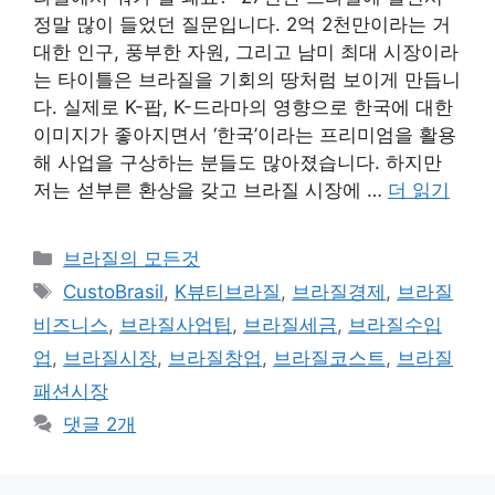
정말 많이 들었던 질문입니다. 2억 2천만이라는 거
대한 인구, 풍부한 자원, 그리고 남미 최대 시장이라
는 타이틀은 브라질을 기회의 땅처럼 보이게 만듭니
다. 실제로 K-팝, K-드라마의 영향으로 한국에 대한
이미지가 좋아지면서 ‘한국’이라는 프리미엄을 활용
해 사업을 구상하는 분들도 많아졌습니다. 하지만
저는 섣부른 환상을 갖고 브라질 시장에 …
더 읽기
카
브라질의 모든것
테
태
CustoBrasil
,
K뷰티브라질
,
브라질경제
,
브라질
고
그
비즈니스
,
브라질사업팁
,
브라질세금
,
브라질수입
리
업
,
브라질시장
,
브라질창업
,
브라질코스트
,
브라질
패션시장
댓글 2개