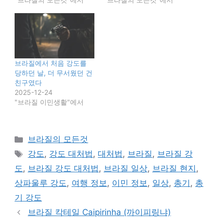
브라질에서 처음 강도를
당하던 날, 더 무서웠던 건
친구였다
2025-12-24
"브라질 이민생활"에서
카
브라질의 모든것
테
태
강도
,
강도 대처법
,
대처법
,
브라질
,
브라질 강
고
그
도
,
브라질 강도 대처법
,
브라질 일상
,
브라질 현지
,
리
상파울루 강도
,
여행 정보
,
이민 정보
,
일상
,
총기
,
총
기 강도
브라질 칵테일 Caipirinha (까이피링냐)