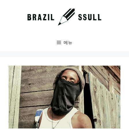
컨
텐
츠
로
건
너
메뉴
뛰
기