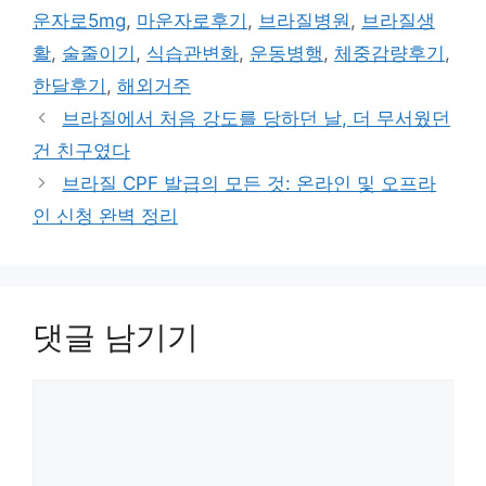
고
그
운자로5mg
,
마운자로후기
,
브라질병원
,
브라질생
리
활
,
술줄이기
,
식습관변화
,
운동병행
,
체중감량후기
,
한달후기
,
해외거주
브라질에서 처음 강도를 당하던 날, 더 무서웠던
건 친구였다
브라질 CPF 발급의 모든 것: 온라인 및 오프라
인 신청 완벽 정리
댓글 남기기
댓
글