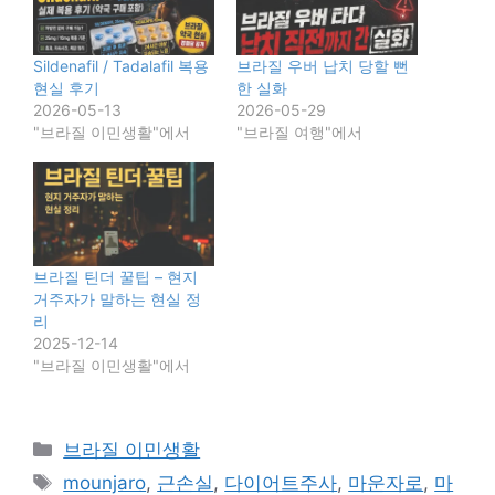
Sildenafil / Tadalafil 복용
브라질 우버 납치 당할 뻔
현실 후기
한 실화
2026-05-13
2026-05-29
"브라질 이민생활"에서
"브라질 여행"에서
브라질 틴더 꿀팁 – 현지
거주자가 말하는 현실 정
리
2025-12-14
"브라질 이민생활"에서
카
브라질 이민생활
테
태
mounjaro
,
근손실
,
다이어트주사
,
마운자로
,
마