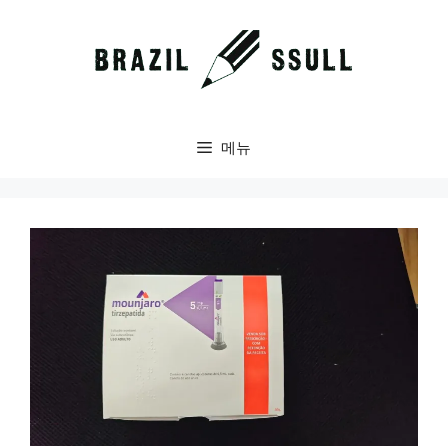
컨
텐
츠
로
건
너
메뉴
뛰
기