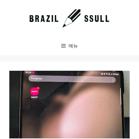
컨
텐
츠
로
건
너
메뉴
뛰
기