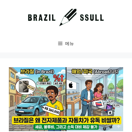
컨
텐
츠
로
건
너
메뉴
뛰
기