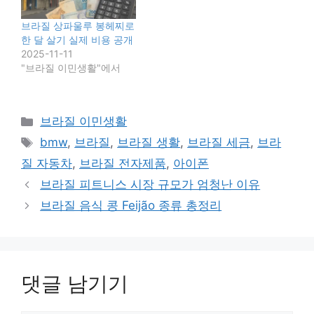
브라질 상파울루 봉헤찌로
한 달 살기 실제 비용 공개
2025-11-11
"브라질 이민생활"에서
카
브라질 이민생활
테
태
bmw
,
브라질
,
브라질 생활
,
브라질 세금
,
브라
고
그
질 자동차
,
브라질 전자제품
,
아이폰
리
브라질 피트니스 시장 규모가 엄청난 이유
브라질 음식 콩 Feijão 종류 총정리
댓글 남기기