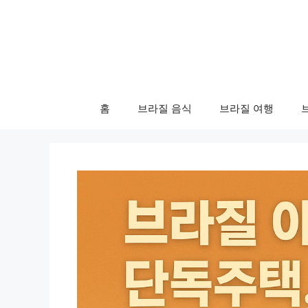
컨
텐
츠
로
건
너
홈
브라질 음식
브라질 여행
뛰
기