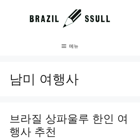
컨
텐
츠
로
건
너
메뉴
뛰
기
남미 여행사
브라질 상파울루 한인 여
행사 추천