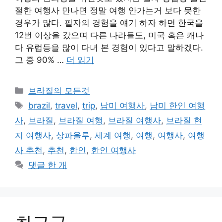
절한 여행사 만나면 정말 여행 안가는거 보다 못한
경우가 많다. 필자의 경험을 얘기 하자 하면 한국을
12번 이상을 갔으며 다른 나라들도, 미국 혹은 캐나
다 유럽등을 많이 다녀 본 경험이 있다고 말하겠다.
그 중 90% …
더 읽기
카
브라질의 모든것
테
태
brazil
,
travel
,
trip
,
남미 여행사
,
남미 한인 여행
고
그
사
,
브라질
,
브라질 여행
,
브라질 여행사
,
브라질 현
리
지 여행사
,
상파울루
,
세계 여행
,
여행
,
여행사
,
여행
사 추천
,
추천
,
한인
,
한인 여행사
댓글 한 개