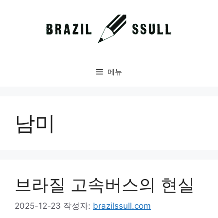
컨
텐
츠
로
건
너
메뉴
뛰
기
남미
브라질 고속버스의 현실
2025-12-23
작성자:
brazilssull.com