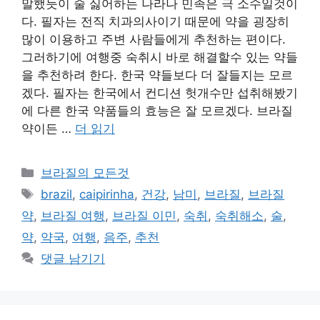
말했듯이 술 싫어하는 나라나 민족은 극 소수일것이
다. 필자는 전직 치과의사이기 때문에 약을 굉장히
많이 이용하고 주변 사람들에게 추천하는 편이다.
그러하기에 여행중 숙취시 바로 해결할수 있는 약들
을 추천하려 한다. 한국 약들보다 더 잘들지는 모르
겠다. 필자는 한국에서 컨디션 헛개수만 섭취해봤기
에 다른 한국 약품들의 효능은 잘 모르겠다. 브라질
약이든 …
더 읽기
카
브라질의 모든것
테
태
brazil
,
caipirinha
,
건강
,
남미
,
브라질
,
브라질
고
그
약
,
브라질 여행
,
브라질 이민
,
숙취
,
숙취해소
,
술
,
리
약
,
약국
,
여행
,
음주
,
추천
댓글 남기기