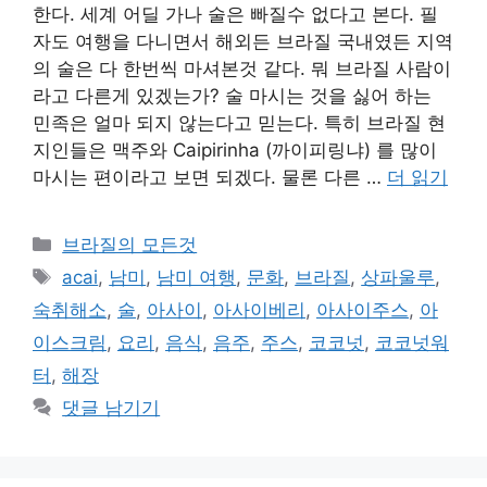
한다. 세계 어딜 가나 술은 빠질수 없다고 본다. 필
자도 여행을 다니면서 해외든 브라질 국내였든 지역
의 술은 다 한번씩 마셔본것 같다. 뭐 브라질 사람이
라고 다른게 있겠는가? 술 마시는 것을 싫어 하는
민족은 얼마 되지 않는다고 믿는다. 특히 브라질 현
지인들은 맥주와 Caipirinha (까이피링냐) 를 많이
마시는 편이라고 보면 되겠다. 물론 다른 …
더 읽기
카
브라질의 모든것
테
태
acai
,
남미
,
남미 여행
,
문화
,
브라질
,
상파울루
,
고
그
숙취해소
,
술
,
아사이
,
아사이베리
,
아사이주스
,
아
리
이스크림
,
요리
,
음식
,
음주
,
주스
,
코코넛
,
코코넛워
터
,
해장
댓글 남기기