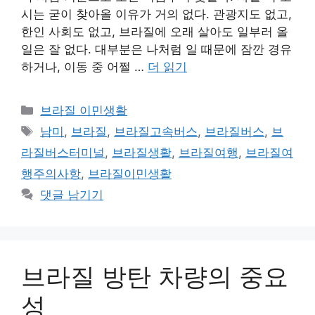
시는 굳이 찾아올 이유가 거의 없다. 관광지도 없고,
한인 사회도 없고, 브라질에 오래 살아도 일부러 올
일은 잘 없다. 대부분은 나처럼 일 때문에 잠깐 경유
하거나, 이동 중 어쩔 …
더 읽기
카
브라질 이민생활
테
태
남미
,
브라질
,
브라질고속버스
,
브라질버스
,
브
고
그
라질버스터미널
,
브라질생활
,
브라질여행
,
브라질여
리
행주의사항
,
브라질이민생활
댓글 남기기
브라질 방탄 차량의 중요
성