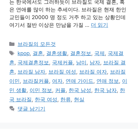
는 한국에서도 그러하듯이 브라질도 국제 결혼, 혹
은 연애를 많이 하는 추세이다. 브라질은 현재 한인
교민들이 20000 명 정도 거주 하고 있는 상황인데
여기서 절반 이상은 만남을 가질 …
더 읽기
카
브라질의 모든것
테
태
kpop
,
결혼
,
결혼생활
,
결혼정보
,
국제
,
국제결
고
그
혼
,
국제결혼정보
,
국제커플
,
남미
,
남자
,
브라질 결
리
혼
,
브라질 남자
,
브라질 여성
,
브라질 여자
,
브라질
이민
,
브라질커플
,
여자
,
연애 가이드
,
연애 정보
,
이
민 생활
,
이민 정보
,
커플
,
한국 남성
,
한국 남자
,
한
국 브라질
,
한국 여성
,
한류
,
현실
댓글 남기기