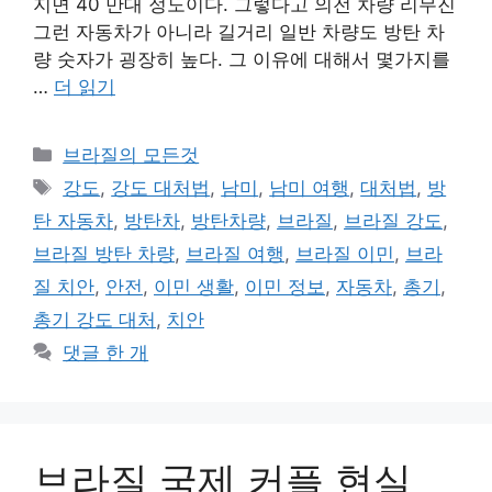
지면 40 만대 정도이다. 그렇다고 의전 차량 리무진
그런 자동차가 아니라 길거리 일반 차량도 방탄 차
량 숫자가 굉장히 높다. 그 이유에 대해서 몇가지를
…
더 읽기
카
브라질의 모든것
테
태
강도
,
강도 대처법
,
남미
,
남미 여행
,
대처법
,
방
고
그
탄 자동차
,
방탄차
,
방탄차량
,
브라질
,
브라질 강도
,
리
브라질 방탄 차량
,
브라질 여행
,
브라질 이민
,
브라
질 치안
,
안전
,
이민 생활
,
이민 정보
,
자동차
,
총기
,
총기 강도 대처
,
치안
댓글 한 개
브라질 국제 커플 현실