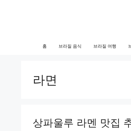
컨
텐
츠
로
건
너
홈
브라질 음식
브라질 여행
뛰
기
라면
상파울루 라멘 맛집 