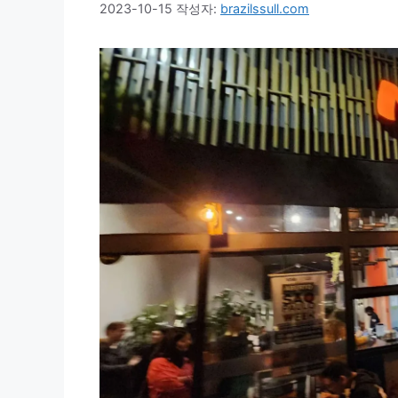
2023-10-15
작성자:
brazilssull.com