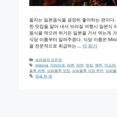
필자는 일본음식을 굉장히 좋아하는 편이다. 
한 맛집을 알아 내서 브라질 여행시 일본식 
음식을 먹으려 하거든 일본을 가서 먹는게 가
식당 이름부터 알려주겠다. 식당 이름은 Mis
을 전문적으로 취급하는 …
더 읽기
카
브라질의 모든것
테
태
misoya
,
가라아게
,
라멘
,
라면
,
맛집
,
맥주
,
미소야
고
그
울루 라멘
,
상파울루 맛집
,
상파울루 식당 추천
,
상파울
리
댓글 한 개