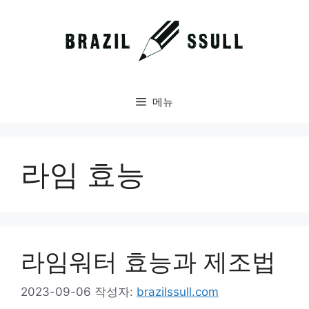
컨
텐
츠
로
건
너
메뉴
뛰
기
라임 효능
라임워터 효능과 제조법
2023-09-06
작성자:
brazilssull.com