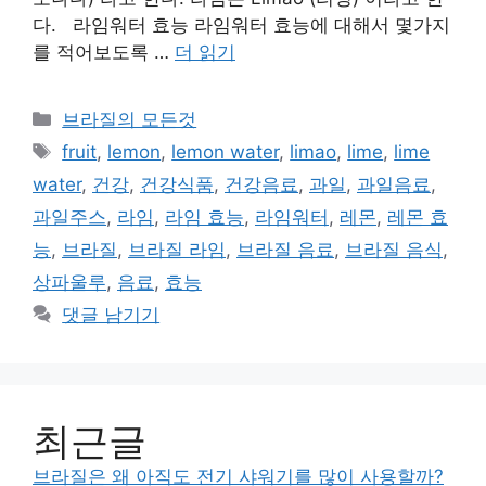
다. 라임워터 효능 라임워터 효능에 대해서 몇가지
를 적어보도록 …
더 읽기
카
브라질의 모든것
테
태
fruit
,
lemon
,
lemon water
,
limao
,
lime
,
lime
고
그
water
,
건강
,
건강식품
,
건강음료
,
과일
,
과일음료
,
리
과일주스
,
라임
,
라임 효능
,
라임워터
,
레몬
,
레몬 효
능
,
브라질
,
브라질 라임
,
브라질 음료
,
브라질 음식
,
상파울루
,
음료
,
효능
댓글 남기기
최근글
브라질은 왜 아직도 전기 샤워기를 많이 사용할까?