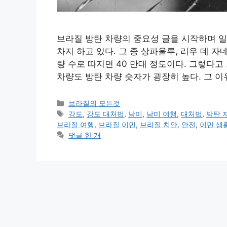
브라질 방탄 차량의 중요성 글을 시작하며 일
차지 하고 있다. 그 중 상파울루, 리우 데 
량 수로 따지면 40 만대 정도이다. 그렇다
차량도 방탄 차량 숫자가 굉장히 높다. 그 
카
브라질의 모든것
테
태
강도
,
강도 대처법
,
남미
,
남미 여행
,
대처법
,
방탄 
고
그
브라질 여행
,
브라질 이민
,
브라질 치안
,
안전
,
이민 생
리
댓글 한 개