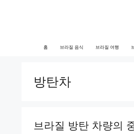
컨
텐
츠
로
건
너
홈
브라질 음식
브라질 여행
뛰
기
방탄차
브라질 방탄 차량의 