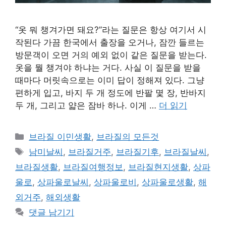
“옷 뭐 챙겨가면 돼요?”라는 질문은 항상 여기서 시
작된다 가끔 한국에서 출장을 오거나, 잠깐 들르는
방문객이 오면 거의 예외 없이 같은 질문을 받는다.
옷을 뭘 챙겨야 하냐는 거다. 사실 이 질문을 받을
때마다 머릿속으로는 이미 답이 정해져 있다. 그냥
편하게 입고, 바지 두 개 정도에 반팔 몇 장, 반바지
두 개, 그리고 얇은 잠바 하나. 이게 …
더 읽기
카
브라질 이민생활
,
브라질의 모든것
테
태
남미날씨
,
브라질거주
,
브라질기후
,
브라질날씨
,
고
그
브라질생활
,
브라질여행정보
,
브라질현지생활
,
상파
리
울로
,
상파울로날씨
,
상파울로비
,
상파울로생활
,
해
외거주
,
해외생활
댓글 남기기