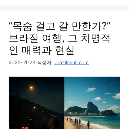
“목숨 걸고 갈 만한가?”
브라질 여행, 그 치명적
인 매력과 현실
2025-11-23
작성자:
brazilssull.com