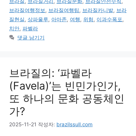
브라질
,
브라질거리
,
브라질문화
,
브라질안전수칙
,
리
브라질여행정보
,
브라질여행팁
,
브라질카니발
,
브라
질현실
,
상파울루
,
아마존
,
여행
,
위험
,
이과수폭포
,
치안
,
파벨라
댓글 남기기
브라질의: ‘파벨라
(Favela)’는 빈민가인가,
또 하나의 문화 공동체인
가?
2025-11-21
작성자:
brazilssull.com