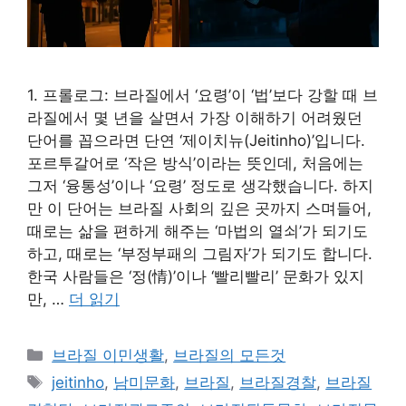
1. 프롤로그: 브라질에서 ‘요령’이 ‘법’보다 강할 때 브
라질에서 몇 년을 살면서 가장 이해하기 어려웠던
단어를 꼽으라면 단연 ‘제이치뉴(Jeitinho)’입니다.
포르투갈어로 ‘작은 방식’이라는 뜻인데, 처음에는
그저 ‘융통성’이나 ‘요령’ 정도로 생각했습니다. 하지
만 이 단어는 브라질 사회의 깊은 곳까지 스며들어,
때로는 삶을 편하게 해주는 ‘마법의 열쇠’가 되기도
하고, 때로는 ‘부정부패의 그림자’가 되기도 합니다.
한국 사람들은 ‘정(情)’이나 ‘빨리빨리’ 문화가 있지
만, …
더 읽기
카
브라질 이민생활
,
브라질의 모든것
테
태
jeitinho
,
남미문화
,
브라질
,
브라질경찰
,
브라질
고
그