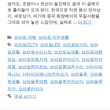
생겨도, 조명이나 전선이 필요해도 결국 이 골목으
로 흘러들어 오게 된다. 한국으로 치면 용산 전자상
가, 세운상가, 여기에 중국 화창베이의 무질서함을
그대로 섞어 놓은 느낌인데, 실제로 …
더 읽기
카
브라질 여행
,
브라질 이민생활
테
태
브라질CCTV
,
브라질LED
,
브라질밤거리
,
브라
고
그
질생활
,
브라질수리시장
,
브라질실생활
,
브라질여행
리
정보
,
브라질위험지역
,
브라질전자상가
,
브라질전자
제품
,
브라질현지정보
,
브라질휴대폰수리
,
산타이피
제니아
,
산타이피제니아전자상가
,
상파울루
,
상파울
루생활
,
상파울루여행
,
상파울루전자상가
,
상파울루
치안
,
크라콜란지아
댓글 남기기