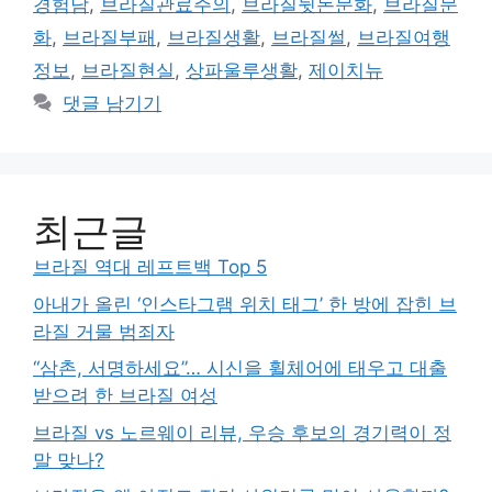
경험담
,
브라질관료주의
,
브라질뒷돈문화
,
브라질문
리
화
,
브라질부패
,
브라질생활
,
브라질썰
,
브라질여행
정보
,
브라질현실
,
상파울루생활
,
제이치뉴
댓글 남기기
최근글
브라질 역대 레프트백 Top 5
아내가 올린 ‘인스타그램 위치 태그’ 한 방에 잡힌 브
라질 거물 범죄자
“삼촌, 서명하세요”… 시신을 휠체어에 태우고 대출
받으려 한 브라질 여성
브라질 vs 노르웨이 리뷰, 우승 후보의 경기력이 정
말 맞나?