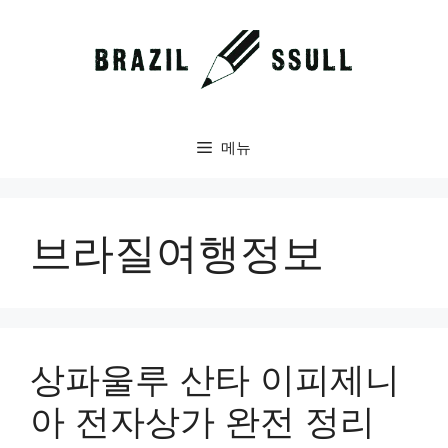
컨
텐
츠
로
건
너
메뉴
뛰
기
브라질여행정보
상파울루 산타 이피제니
아 전자상가 완전 정리