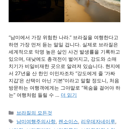
“남미에서 가장 위험한 나라.” 브라질을 여행한다고
하면 가장 먼저 듣는 말일 겁니다. 실제로 브라질은
세계적으로 악명 높은 살인 사건 발생률을 기록하고
있으며, 대낮에도 총격전이 벌어지고, 강도와 소매
치기가 비일비재한 곳으로 알려져 있습니다. 현지에
서 27년을 산 한인 이민자조차 “강도에게 줄 ‘가짜
지갑’은 선택이 아닌 기본”이라고 말할 정도니, 처음
방문하는 여행객에게는 그야말로 “목숨을 걸어야 하
는” 여행처럼 들릴 수 …
더 읽기
카
브라질의 모든것
테
태
남미여행주의사항
,
렌소이스
,
리우데자네이루
,
고
그