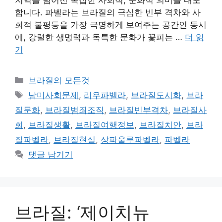
지역을 넘어선 복잡한 사회적, 문화적 의미를 내포
합니다. 파벨라는 브라질의 극심한 빈부 격차와 사
회적 불평등을 가장 극명하게 보여주는 공간인 동시
에, 강렬한 생명력과 독특한 문화가 꽃피는 …
더 읽
기
카
브라질의 모든것
테
태
남미사회문제
,
리우파벨라
,
브라질도시화
,
브라
고
그
질문화
,
브라질범죄조직
,
브라질빈부격차
,
브라질사
리
회
,
브라질생활
,
브라질여행정보
,
브라질치안
,
브라
질파벨라
,
브라질현실
,
상파울루파벨라
,
파벨라
댓글 남기기
브라질: ‘제이치뉴