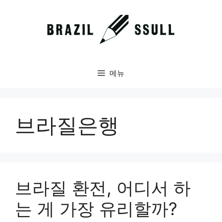
컨
텐
츠
로
건
너
메뉴
뛰
기
브라질은행
브라질 환전, 어디서 하
는 게 가장 유리할까?