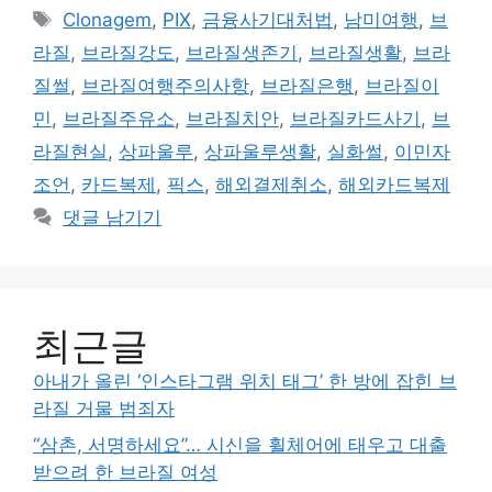
테
태
Clonagem
,
PIX
,
금융사기대처법
,
남미여행
,
브
고
그
라질
,
브라질강도
,
브라질생존기
,
브라질생활
,
브라
리
질썰
,
브라질여행주의사항
,
브라질은행
,
브라질이
민
,
브라질주유소
,
브라질치안
,
브라질카드사기
,
브
라질현실
,
상파울루
,
상파울루생활
,
실화썰
,
이민자
조언
,
카드복제
,
픽스
,
해외결제취소
,
해외카드복제
댓글 남기기
최근글
아내가 올린 ‘인스타그램 위치 태그’ 한 방에 잡힌 브
라질 거물 범죄자
“삼촌, 서명하세요”… 시신을 휠체어에 태우고 대출
받으려 한 브라질 여성