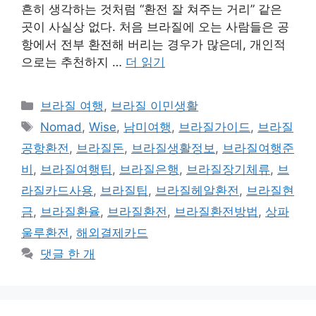
흔히 생각하는 것처럼 “환전 잘 쳐주는 거리” 같은
곳이 사실상 없다. 처음 브라질에 오는 사람들은 공
항에서 전부 환전해 버리는 경우가 많은데, 개인적
으로는 추천하지 …
더 읽기
카
브라질 여행
,
브라질 이민생활
테
태
Nomad
,
Wise
,
남미여행
,
브라질가이드
,
브라질
고
그
공항환전
,
브라질돈
,
브라질생활정보
,
브라질여행준
리
비
,
브라질여행팁
,
브라질은행
,
브라질장기체류
,
브
라질카드사용
,
브라질팁
,
브라질헤알환전
,
브라질현
금
,
브라질환율
,
브라질환전
,
브라질환전방법
,
상파
울루환전
,
해외결제카드
댓글 한 개