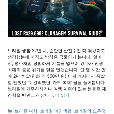
브라질 생활 27년 차, 웬만한 산전수전 다 겪었다고
생각했는데 아직도 방심은 금물인가 봅니다. 얼마
전, 평소처럼 평범하게 기름을 넣으러 갔다가 인생
최대의 금융 위기를 맞을 뻔했습니다. 단 몇 시간 만
에 2만 헤알(한화 약 550만 원)이 제 계좌에서 증발
할 뻔했던 그 긴박했던 ‘카드 복제’ 썰을 풀어봅니다.
브라질에 거주하시거나 여행 계획이 있는 분들은 제
경험을 반면교사 삼아 …
더 읽기
카
브라질 여행
,
브라질 이민생활
,
브라질의 모든것