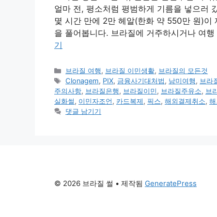
얼마 전, 평소처럼 평범하게 기름을 넣으러 
몇 시간 만에 2만 헤알(한화 약 550만 원)이
을 풀어봅니다. 브라질에 거주하시거나 여행 
기
카
브라질 여행
,
브라질 이민생활
,
브라질의 모든것
테
태
Clonagem
,
PIX
,
금융사기대처법
,
남미여행
,
브라
고
그
주의사항
,
브라질은행
,
브라질이민
,
브라질주유소
,
브
리
실화썰
,
이민자조언
,
카드복제
,
픽스
,
해외결제취소
,
해
댓글 남기기
© 2026 브라질 썰
• 제작됨
GeneratePress