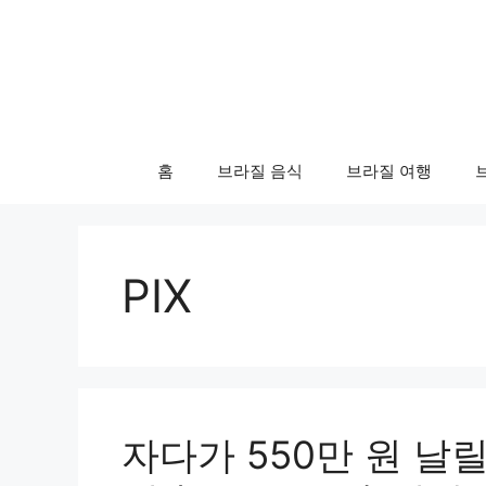
컨
텐
츠
로
건
너
홈
브라질 음식
브라질 여행
뛰
기
PIX
자다가 550만 원 날