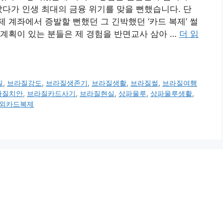
갔다가 인생 최대의 금융 위기를 맞을 뻔했습니다. 단
 제 계좌에서 증발할 뻔했던 그 긴박했던 ‘카드 복제’ 썰
계획이 있는 분들은 제 경험을 반면교사 삼아 …
더 읽
질
,
브라질강도
,
브라질생존기
,
브라질생활
,
브라질썰
,
브라질여행
라질치안
,
브라질카드사기
,
브라질현실
,
상파울루
,
상파울루생활
,
외카드복제