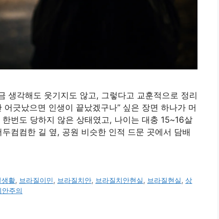
금 생각해도 웃기지도 않고, 그렇다고 교훈적으로 정리
발만 어긋났으면 인생이 끝났겠구나” 싶은 장면 하나가 머
한번도 당하지 않은 상태였고, 나이는 대충 15~16살
어두컴컴한 길 옆, 공원 비슷한 인적 드문 곳에서 담배
질생활
,
브라질이민
,
브라질치안
,
브라질치안현실
,
브라질현실
,
상
치안주의