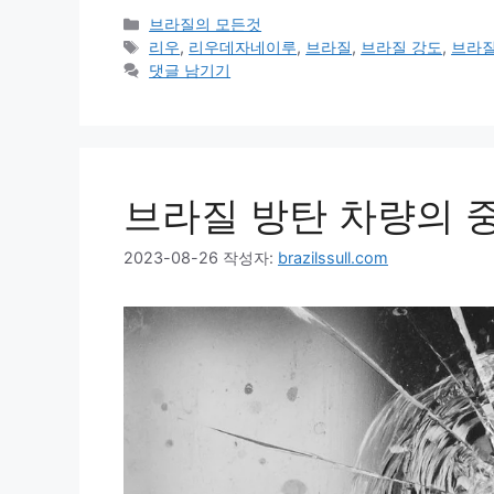
카
브라질의 모든것
테
태
리우
,
리우데자네이루
,
브라질
,
브라질 강도
,
브라질
고
그
댓글 남기기
리
브라질 방탄 차량의 
2023-08-26
작성자:
brazilssull.com