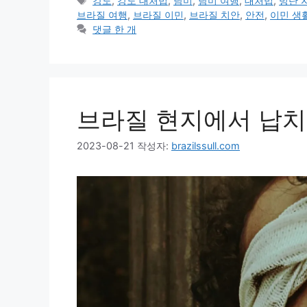
강도
,
강도 대처법
,
남미
,
남미 여행
,
대처법
,
방탄 
고
그
브라질 여행
,
브라질 이민
,
브라질 치안
,
안전
,
이민 생
리
댓글 한 개
브라질 현지에서 납치
2023-08-21
작성자:
brazilssull.com