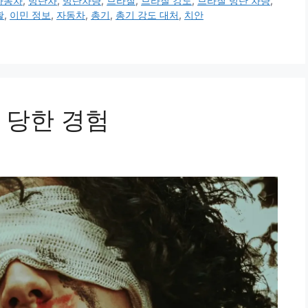
자동차
,
방탄차
,
방탄차량
,
브라질
,
브라질 강도
,
브라질 방탄 차량
,
활
,
이민 정보
,
자동차
,
총기
,
총기 강도 대처
,
치안
 당한 경험