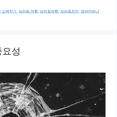
 소매치기
,
브라질 여행
,
브라질여행
,
브라질치안
,
코파카바나
중요성