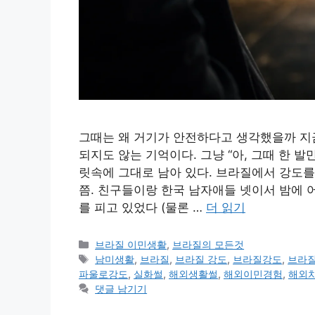
그때는 왜 거기가 안전하다고 생각했을까 지
되지도 않는 기억이다. 그냥 “아, 그때 한 
릿속에 그대로 남아 있다. 브라질에서 강도를 
쯤. 친구들이랑 한국 남자애들 넷이서 밤에 
를 피고 있었다 (물론 …
더 읽기
카
브라질 이민생활
,
브라질의 모든것
테
태
남미생활
,
브라질
,
브라질 강도
,
브라질강도
,
브라
고
그
파울로강도
,
실화썰
,
해외생활썰
,
해외이민경험
,
해외
리
댓글 남기기