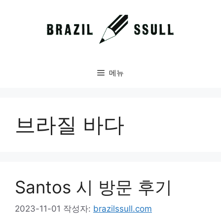
컨
텐
츠
로
건
너
메뉴
뛰
기
브라질 바다
Santos 시 방문 후기
2023-11-01
작성자:
brazilssull.com