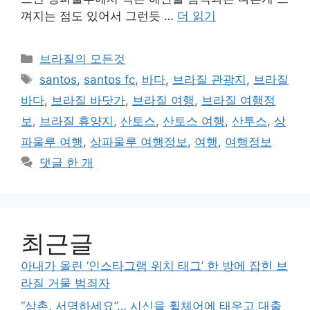
껴지는 점도 있어서 그런듯 …
더 읽기
카
브라질의 모든것
테
태
santos
,
santos fc
,
바다
,
브라질 관광지
,
브라질
고
그
바다
,
브라질 바닷가
,
브라질 여행
,
브라질 여행정
리
보
,
브라질 휴양지
,
산토스
,
산토스 여행
,
산투스
,
상
파울루 여행
,
상파울루 여행정보
,
여행
,
여행정보
댓글 한 개
최근글
아내가 올린 ‘인스타그램 위치 태그’ 한 방에 잡힌 브
라질 거물 범죄자
“삼촌, 서명하세요”… 시신을 휠체어에 태우고 대출