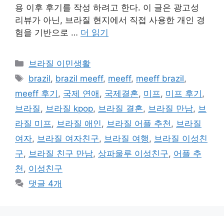
용 이후 후기를 작성 하려고 한다. 이 글은 광고성
리뷰가 아닌, 브라질 현지에서 직접 사용한 개인 경
험을 기반으로 …
더 읽기
카
브라질 이민생활
테
태
brazil
,
brazil meeff
,
meeff
,
meeff brazil
,
고
그
meeff 후기
,
국제 연애
,
국제결혼
,
미프
,
미프 후기
,
리
브라질
,
브라질 kpop
,
브라질 결혼
,
브라질 만남
,
브
라질 미프
,
브라질 애인
,
브라질 어플 추천
,
브라질
여자
,
브라질 여자친구
,
브라질 여행
,
브라질 이성친
구
,
브라질 친구 만남
,
상파울루 이성친구
,
어플 추
천
,
이성친구
댓글 4개