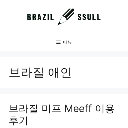
컨
텐
츠
로
건
너
메뉴
뛰
기
브라질 애인
브라질 미프 Meeff 이용
후기