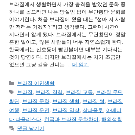
브라질에서 생활하면서 가장 충격을 받았던 문화 중
하나를 꼽으라면 나는 망설임 없이 무단횡단 문화를
이야기한다. 처음 브라질에 왔을 때는 “설마 저 사람
만 저러는 거겠지?”라고 생각했다. 그런데 시간이
지나면서 알게 됐다. 브라질에서는 무단횡단이 정말
흔한 일이고, 많은 사람들이 너무 자연스럽게 한다.
한국에서는 신호등이 빨간불이면 대부분 기다리는
것이 당연하다. 하지만 브라질에서는 차가 조금만
없으면 그냥 길을 건너는 …
더 읽기
카
브라질 이민생활
테
태
브라질
,
브라질 경험
,
브라질 교통
,
브라질 무단
고
그
횡단
,
브라질 문화
,
브라질 생활
,
브라질 썰
,
브라질
리
여행
,
브라질 운전
,
브라질 일상
,
상파울루
,
아베니
다 파울리스타
,
한국과 브라질 문화차이
,
해외생활
댓글 남기기