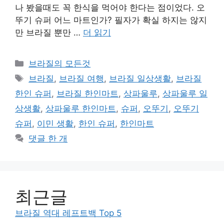
나 봤을때도 꼭 한식을 먹어야 한다는 점이었다. 오
뚜기 슈퍼 어느 마트인가? 필자가 확실 하지는 않지
만 브라질 뿐만 …
더 읽기
카
브라질의 모든것
테
태
브라질
,
브라질 여행
,
브라질 일상생활
,
브라질
고
그
한인 슈퍼
,
브라질 한인마트
,
상파울루
,
상파울루 일
리
상생활
,
상파울루 한인마트
,
슈퍼
,
오뚜기
,
오뚜기
슈퍼
,
이민 생활
,
한인 슈퍼
,
한인마트
댓글 한 개
최근글
브라질 역대 레프트백 Top 5