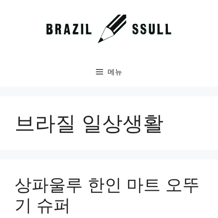
컨
텐
츠
로
건
너
메뉴
뛰
기
브라질 일상생활
상파울루 한인 마트 오뚜
기 슈퍼