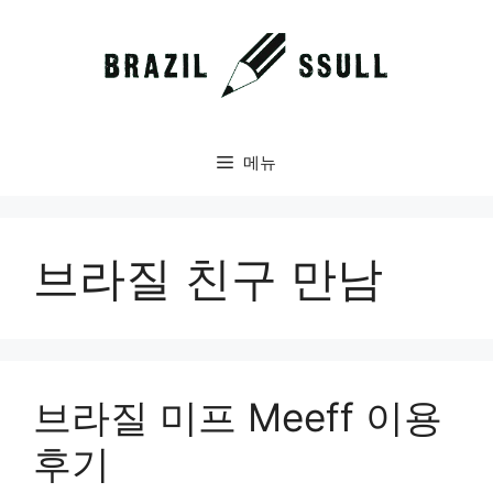
컨
텐
츠
로
건
너
메뉴
뛰
기
브라질 친구 만남
브라질 미프 Meeff 이용
후기