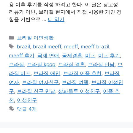
용 이후 후기를 작성 하려고 한다. 이 글은 광고성
리뷰가 아닌, 브라질 현지에서 직접 사용한 개인 경
험을 기반으로 …
더 읽기
카
브라질 이민생활
테
태
brazil
,
brazil meeff
,
meeff
,
meeff brazil
,
고
그
meeff 후기
,
국제 연애
,
국제결혼
,
미프
,
미프 후기
,
리
브라질
,
브라질 kpop
,
브라질 결혼
,
브라질 만남
,
브
라질 미프
,
브라질 애인
,
브라질 어플 추천
,
브라질
여자
,
브라질 여자친구
,
브라질 여행
,
브라질 이성친
구
,
브라질 친구 만남
,
상파울루 이성친구
,
어플 추
천
,
이성친구
댓글 4개