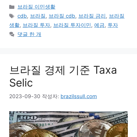
카
브라질 이민생활
테
태
cdb
,
브라질
,
브라질 cdb
,
브라질 금리
,
브라질
고
그
생활
,
브라질 투자
,
브라질 투자이민
,
예금
,
투자
리
댓글 한 개
브라질 경제 기준 Taxa
Selic
2023-09-30
작성자:
brazilssull.com