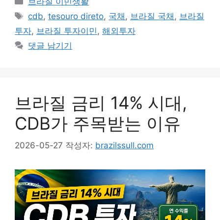
브라질 이민생활
테
태
cdb
,
tesouro direto
,
국채
,
브라질 국채
,
브라질
고
그
투자
,
브라질 투자이민
,
해외투자
리
댓글 남기기
브라질 금리 14% 시대,
CDB가 주목받는 이유
2026-05-27
작성자:
brazilssull.com