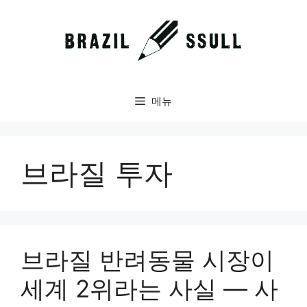
컨
텐
츠
로
건
너
메뉴
뛰
기
브라질 투자
브라질 반려동물 시장이
세계 2위라는 사실 — 사