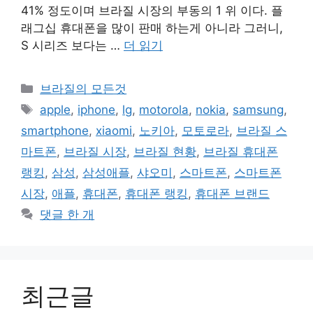
41% 정도이며 브라질 시장의 부동의 1 위 이다. 플
래그십 휴대폰을 많이 판매 하는게 아니라 그러니,
S 시리즈 보다는 …
더 읽기
카
브라질의 모든것
테
태
apple
,
iphone
,
lg
,
motorola
,
nokia
,
samsung
,
고
그
smartphone
,
xiaomi
,
노키아
,
모토로라
,
브라질 스
리
마트폰
,
브라질 시장
,
브라질 현황
,
브라질 휴대폰
랭킹
,
삼성
,
삼성애플
,
샤오미
,
스마트폰
,
스마트폰
시장
,
애플
,
휴대폰
,
휴대폰 랭킹
,
휴대폰 브랜드
댓글 한 개
최근글