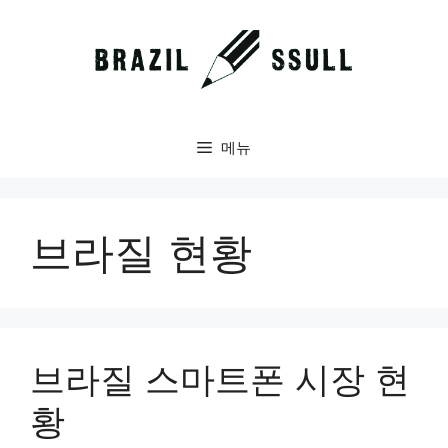
컨
텐
츠
로
건
너
메뉴
뛰
기
브라질 현황
브라질 스마트폰 시장 현
황