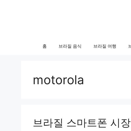
컨
텐
츠
로
건
너
홈
브라질 음식
브라질 여행
뛰
기
motorola
브라질 스마트폰 시장