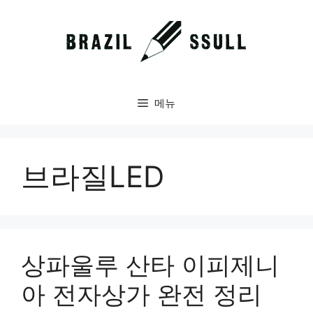
컨
텐
츠
로
건
너
메뉴
뛰
기
브라질LED
상파울루 산타 이피제니
아 전자상가 완전 정리