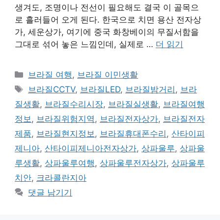
생겨도, 조명이나 전선이 필요해도 결국 이 골목으
로 흘러들어 오게 된다. 한국으로 치면 용산 전자상
가, 세운상가, 여기에 중국 화창베이의 무질서함을
그대로 섞어 놓은 느낌인데, 실제로 …
더 읽기
카
브라질 여행
,
브라질 이민생활
테
태
브라질CCTV
,
브라질LED
,
브라질밤거리
,
브라
고
그
질생활
,
브라질수리시장
,
브라질실생활
,
브라질여행
리
정보
,
브라질위험지역
,
브라질전자상가
,
브라질전자
제품
,
브라질현지정보
,
브라질휴대폰수리
,
산타이피
제니아
,
산타이피제니아전자상가
,
상파울루
,
상파울
루생활
,
상파울루여행
,
상파울루전자상가
,
상파울루
치안
,
크라콜란지아
댓글 남기기