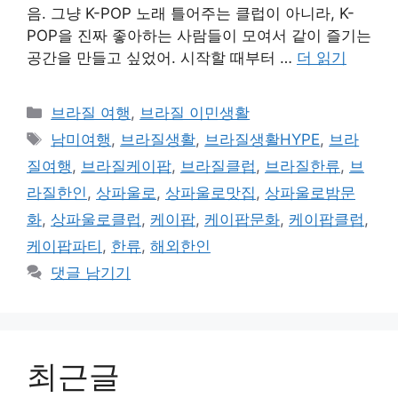
음. 그냥 K-POP 노래 틀어주는 클럽이 아니라, K-
POP을 진짜 좋아하는 사람들이 모여서 같이 즐기는
공간을 만들고 싶었어. 시작할 때부터 …
더 읽기
카
브라질 여행
,
브라질 이민생활
테
태
남미여행
,
브라질생활
,
브라질생활HYPE
,
브라
고
그
질여행
,
브라질케이팝
,
브라질클럽
,
브라질한류
,
브
리
라질한인
,
상파울로
,
상파울로맛집
,
상파울로밤문
화
,
상파울로클럽
,
케이팝
,
케이팝문화
,
케이팝클럽
,
케이팝파티
,
한류
,
해외한인
댓글 남기기
최근글