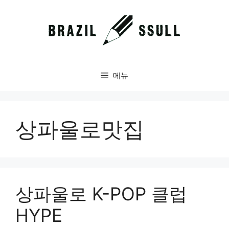
컨
텐
츠
로
건
너
메뉴
뛰
기
상파울로맛집
상파울로 K-POP 클럽
HYPE