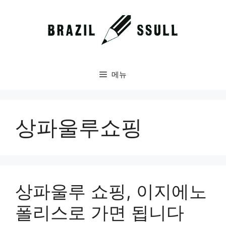
컨
텐
츠
로
건
너
메뉴
뛰
기
상파울루쇼핑
상파울루 쇼핑, 이지에노
폴리스로 가면 됩니다