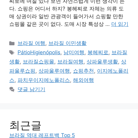
찌로에 며칠 있다 보면 자연스럽게 이런 생각이 든
다. 쇼핑은 어디서 하지? 봉헤찌로 자체는 의류 도
매 상권이라 일반 관광객이 들어가서 쇼핑할 만한
쇼핑몰 같은 곳이 없다. 도매 시장 특성상 …
더 읽기
카
브라질 여행
,
브라질 이민생활
테
태
PátioHigienópolis
,
남미여행
,
봉헤찌로
,
브라질
고
그
생활
,
브라질쇼핑몰
,
브라질여행
,
상파울루생활
,
상
리
파울루쇼핑
,
상파울루여행
,
쇼핑추천
,
이지에노폴리
스
,
파치우이지에노폴리스
,
해외여행
댓글 남기기
최근글
브라질 역대 레프트백 Top 5