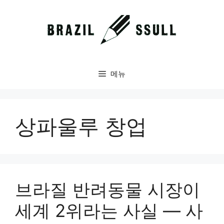
컨
텐
츠
로
건
너
메뉴
뛰
기
상파울루 창업
브라질 반려동물 시장이
세계 2위라는 사실 — 사