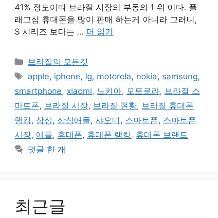
41% 정도이며 브라질 시장의 부동의 1 위 이다. 플
래그십 휴대폰을 많이 판매 하는게 아니라 그러니,
S 시리즈 보다는 …
더 읽기
카
브라질의 모든것
테
태
apple
,
iphone
,
lg
,
motorola
,
nokia
,
samsung
,
고
그
smartphone
,
xiaomi
,
노키아
,
모토로라
,
브라질 스
리
마트폰
,
브라질 시장
,
브라질 현황
,
브라질 휴대폰
랭킹
,
삼성
,
삼성애플
,
샤오미
,
스마트폰
,
스마트폰
시장
,
애플
,
휴대폰
,
휴대폰 랭킹
,
휴대폰 브랜드
댓글 한 개
최근글