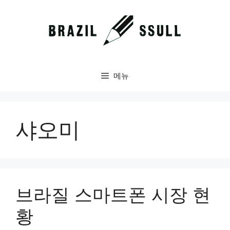
컨
텐
츠
로
건
너
메뉴
뛰
기
샤오미
브라질 스마트폰 시장 현
황