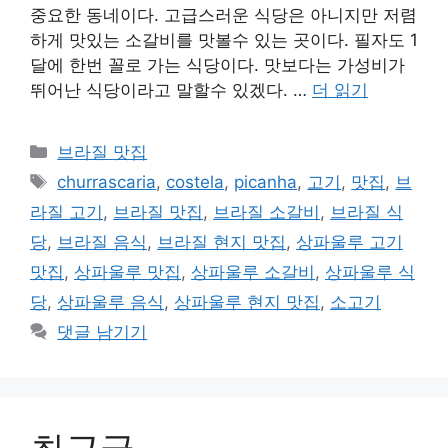
중요한 동네이다. 고급스러운 식당은 아니지만 저렴
하게 맛있는 소갈비를 맛볼수 있는 곳이다. 필자도 1
달에 한번 꼴로 가는 식당이다. 맛보다는 가성비가
뛰어난 식당이라고 말할수 있겠다. …
더 읽기
카
브라질 맛집
테
태
churrascaria
,
costela
,
picanha
,
고기
,
맛집
,
브
고
그
라질 고기
,
브라질 맛집
,
브라질 소갈비
,
브라질 식
리
당
,
브라질 음식
,
브라질 현지 맛집
,
상파울루 고기
맛집
,
상파울루 맛집
,
상파울루 소갈비
,
상파울루 식
당
,
상파울루 음식
,
상파울루 현지 맛집
,
소고기
댓글 남기기
최근글