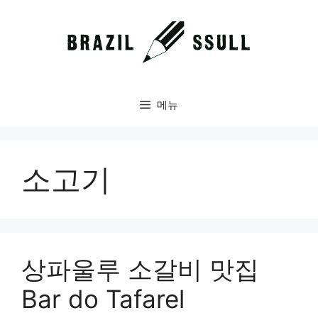
컨
텐
츠
로
건
너
메뉴
뛰
기
소고기
상파울루 소갈비 맛집
Bar do Tafarel