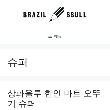
컨
텐
츠
로
건
너
메뉴
뛰
기
슈퍼
상파울루 한인 마트 오뚜
기 슈퍼