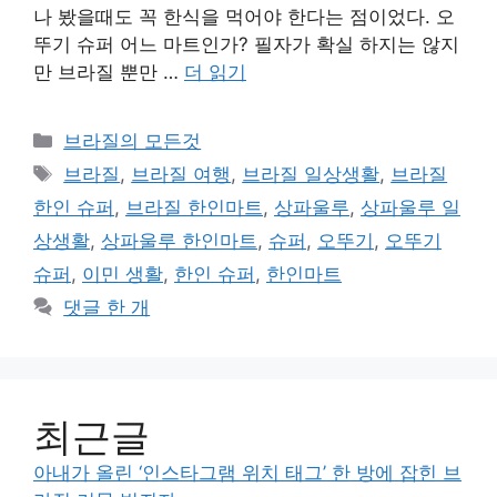
나 봤을때도 꼭 한식을 먹어야 한다는 점이었다. 오
뚜기 슈퍼 어느 마트인가? 필자가 확실 하지는 않지
만 브라질 뿐만 …
더 읽기
카
브라질의 모든것
테
태
브라질
,
브라질 여행
,
브라질 일상생활
,
브라질
고
그
한인 슈퍼
,
브라질 한인마트
,
상파울루
,
상파울루 일
리
상생활
,
상파울루 한인마트
,
슈퍼
,
오뚜기
,
오뚜기
슈퍼
,
이민 생활
,
한인 슈퍼
,
한인마트
댓글 한 개
최근글
아내가 올린 ‘인스타그램 위치 태그’ 한 방에 잡힌 브