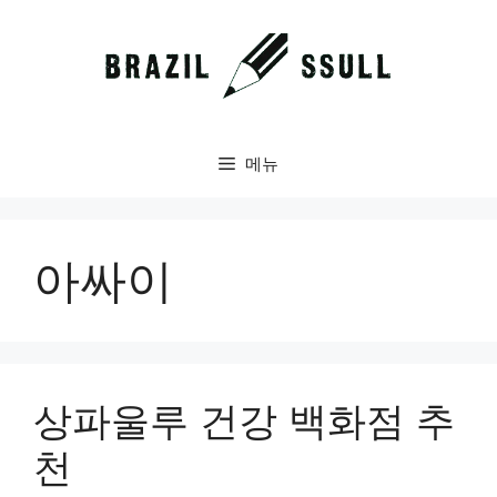
컨
텐
츠
로
건
너
메뉴
뛰
기
아싸이
상파울루 건강 백화점 추
천