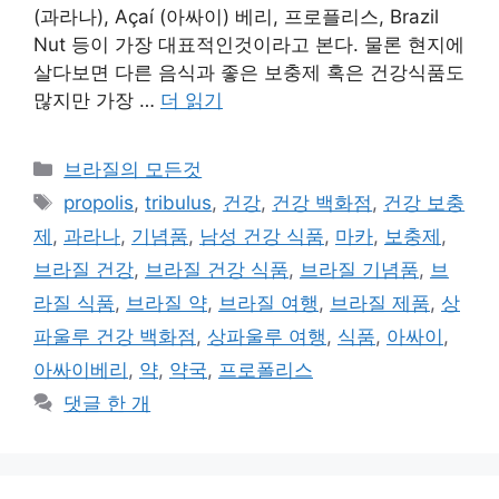
(과라나), Açaí (아싸이) 베리, 프로플리스, Brazil
Nut 등이 가장 대표적인것이라고 본다. 물론 현지에
살다보면 다른 음식과 좋은 보충제 혹은 건강식품도
많지만 가장 …
더 읽기
카
브라질의 모든것
테
태
propolis
,
tribulus
,
건강
,
건강 백화점
,
건강 보충
고
그
제
,
과라나
,
기념품
,
남성 건강 식품
,
마카
,
보충제
,
리
브라질 건강
,
브라질 건강 식품
,
브라질 기념품
,
브
라질 식품
,
브라질 약
,
브라질 여행
,
브라질 제품
,
상
파울루 건강 백화점
,
상파울루 여행
,
식품
,
아싸이
,
아싸이베리
,
약
,
약국
,
프로폴리스
댓글 한 개