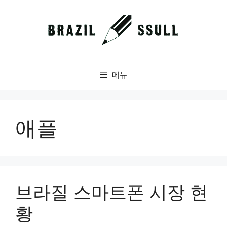
컨
텐
츠
로
건
너
메뉴
뛰
기
애플
브라질 스마트폰 시장 현
황