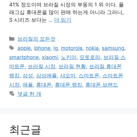
41% 정도이며 브라질 시장의 부동의 1 위 이다. 플
래그십 휴대폰을 많이 판매 하는게 아니라 그러니,
S 시리즈 보다는 …
더 읽기
카
브라질의 모든것
테
태
apple
,
iphone
,
lg
,
motorola
,
nokia
,
samsung
,
고
그
smartphone
,
xiaomi
,
노키아
,
모토로라
,
브라질 스
리
마트폰
,
브라질 시장
,
브라질 현황
,
브라질 휴대폰
랭킹
,
삼성
,
삼성애플
,
샤오미
,
스마트폰
,
스마트폰
시장
,
애플
,
휴대폰
,
휴대폰 랭킹
,
휴대폰 브랜드
댓글 한 개
최근글