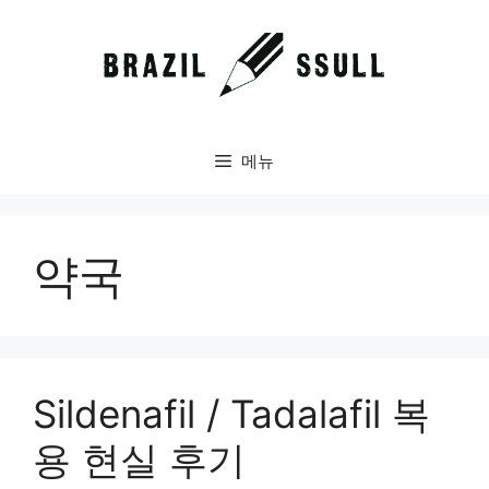
컨
텐
츠
로
건
너
메뉴
뛰
기
약국
Sildenafil / Tadalafil 복
용 현실 후기