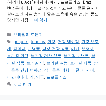
(과라나), Açaí (아싸이) 베리, 프로플리스, Brazil
Nut 등이 가장 대표적인것이라고 본다. 물론 현지에
살다보면 다른 음식과 좋은 보충제 혹은 건강식품도
많지만 가장 …
더 읽기
카
브라질의 모든것
테
태
propolis
,
tribulus
,
건강
,
건강 백화점
,
건강 보충
고
그
제
,
과라나
,
기념품
,
남성 건강 식품
,
마카
,
보충제
,
리
브라질 건강
,
브라질 건강 식품
,
브라질 기념품
,
브
라질 식품
,
브라질 약
,
브라질 여행
,
브라질 제품
,
상
파울루 건강 백화점
,
상파울루 여행
,
식품
,
아싸이
,
아싸이베리
,
약
,
약국
,
프로폴리스
댓글 한 개