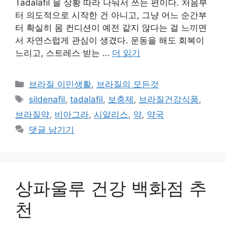
Tadalafil 을 상황 따라 나눠서 쓰는 편이다. 처음부
터 의도적으로 시작한 건 아니고, 그냥 어느 순간부
터 확실히 몸 컨디션이 예전 같지 않다는 걸 느끼면
서 자연스럽게 관심이 생겼다. 운동을 해도 회복이
느리고, 스트레스 받는 …
더 읽기
카
브라질 이민생활
,
브라질의 모든것
테
태
sildenafil
,
tadalafil
,
보충제
,
브라질건강식품
,
고
그
브라질약
,
비아그라
,
시알리스
,
약
,
약국
리
댓글 남기기
상파울루 건강 백화점 추
천