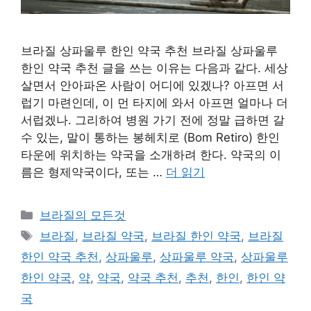
브라질 상파울루 한인 약국 추천 브라질 상파울루
한인 약국 추천 글을 쓰는 이유는 다음과 같다. 세상
살면서 안아파온 사람이 어디에 있겠나? 아프면 서
럽기 마련인데, 이 먼 타지에 와서 아프면 얼마나 더
서럽겠나. 그리하여 병원 가기 전에 정말 급하면 갈
수 있는, 말이 통하는 봉헤치로 (Bom Retiro) 한인
타운에 위치하는 약국을 소개하려 한다. 약국의 이
름은 형제약국이다, 또는 …
더 읽기
카
브라질의 모든것
테
태
브라질
,
브라질 약국
,
브라질 한인 약국
,
브라질
고
그
한인 약국 추천
,
상파울루
,
상파울루 약국
,
상파울루
리
한인 약국
,
약
,
약국
,
약국 추천
,
추천
,
한인
,
한인 약
국