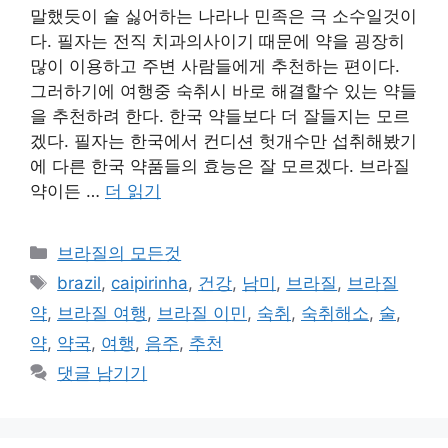
말했듯이 술 싫어하는 나라나 민족은 극 소수일것이
다. 필자는 전직 치과의사이기 때문에 약을 굉장히
많이 이용하고 주변 사람들에게 추천하는 편이다.
그러하기에 여행중 숙취시 바로 해결할수 있는 약들
을 추천하려 한다. 한국 약들보다 더 잘들지는 모르
겠다. 필자는 한국에서 컨디션 헛개수만 섭취해봤기
에 다른 한국 약품들의 효능은 잘 모르겠다. 브라질
약이든 …
더 읽기
카
브라질의 모든것
테
태
brazil
,
caipirinha
,
건강
,
남미
,
브라질
,
브라질
고
그
약
,
브라질 여행
,
브라질 이민
,
숙취
,
숙취해소
,
술
,
리
약
,
약국
,
여행
,
음주
,
추천
댓글 남기기