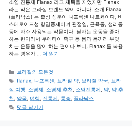
소염 진통제 Flanax 라고 제목을 지었지만 Flanax
라는 약은 브라질 브랜드 약이 아니다. 소개 Flanax
(플라낙스) 는 활성 성분이 나프록센 나트륨이다, 비
스테로이드성 항염증제이며 관절염, 근육통, 생리통
등에 자주 사용되는 약물이다. 필자는 운동을 좋아
하는 편이라서 무에타이 축구 등 몸과 몸끼리 부딪
치는 운동을 많이 하는 편이다 보니, Flanax 를 복용
하는 경우가 …
더 읽기
카
브라질의 모든것
테
태
flanax
,
나프록센
,
브라질 약
,
브라질 약국
,
브라
고
그
질 여행
,
소염제
,
소염제 추천
,
소염진통제
,
약
,
약 추
리
천
,
약국
,
여행
,
진통제
,
통증
,
플라낙스
댓글 남기기