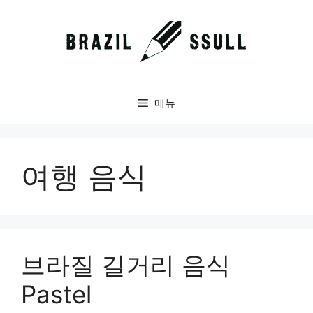
컨
텐
츠
로
건
너
메뉴
뛰
기
여행 음식
브라질 길거리 음식
Pastel