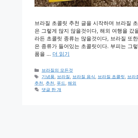
브라질 초콜릿 추천 글을 시작하며 브라질 초
은 그렇게 많지 않을것이다, 해외 여행을 갔
라든 초콜릿 종류는 많을것이다, 브라질 또한
은 종류가 들어있는 초콜릿이다. 부피는 그렇
품을 …
더 읽기
카
브라질의 모든것
테
태
기념품
,
브라질
,
브라질 음식
,
브라질 초콜릿
,
브라
고
그
추천
,
추천
,
푸드
,
해외
리
댓글 한 개