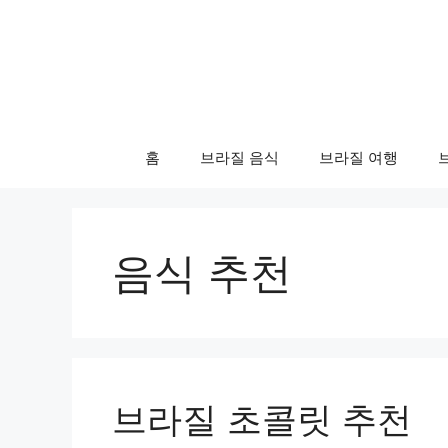
컨
텐
츠
로
건
너
홈
브라질 음식
브라질 여행
뛰
기
음식 추천
브라질 초콜릿 추천