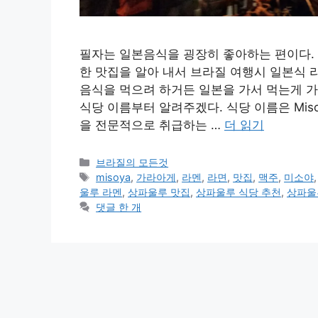
필자는 일본음식을 굉장히 좋아하는 편이다. 
한 맛집을 알아 내서 브라질 여행시 일본식 
음식을 먹으려 하거든 일본을 가서 먹는게 가
식당 이름부터 알려주겠다. 식당 이름은 Mis
을 전문적으로 취급하는 …
더 읽기
카
브라질의 모든것
테
태
misoya
,
가라아게
,
라멘
,
라면
,
맛집
,
맥주
,
미소야
고
그
울루 라멘
,
상파울루 맛집
,
상파울루 식당 추천
,
상파울
리
댓글 한 개