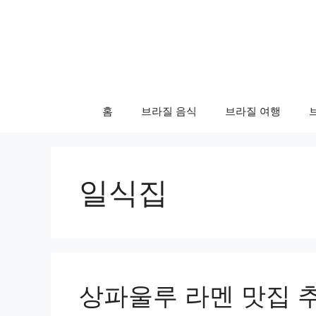
컨
텐
츠
로
건
너
홈
브라질 음식
브라질 여행
뛰
기
일식집
상파울루 라멘 맛집 