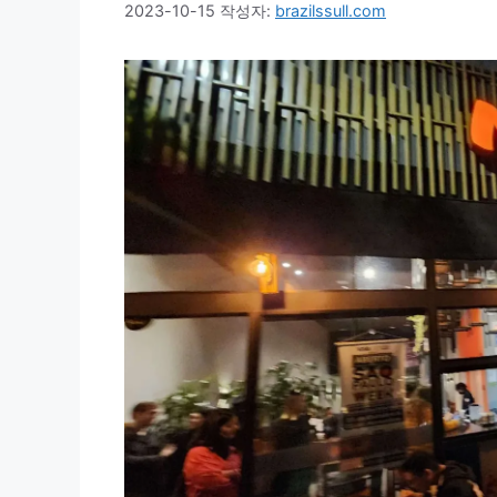
2023-10-15
작성자:
brazilssull.com