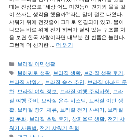
때는 진심으로 “세상 어느 미친놈이 전기와 물을 같
이 쓰자는 생각을 했을까?”라는 말이 절로 나왔다.
샤워기 위에 전깃줄이 그대로 연결되어 있고, 물이
나오는 바로 위에 전기 히터가 달려 있는 구조를 처
음 보면 한국 사람이라면 대부분 한 번쯤은 놀란다.
그런데 더 신기한 …
더 읽기
카
브라질 이민생활
테
태
봉헤찌로 생활
,
브라질 생활
,
브라질 생활 후기
,
고
그
브라질 샤워기
,
브라질 숙소 추천
,
브라질 아파트 문
리
화
,
브라질 여행 정보
,
브라질 여행 주의사항
,
브라
질 여행 준비
,
브라질 온수 시스템
,
브라질 이민 생
활
,
브라질 장기 체류
,
브라질 전기 샤워기
,
브라질
집 문화
,
브라질 호텔 후기
,
상파울루 생활
,
전기 샤
워기 사용법
,
전기 샤워기 위험