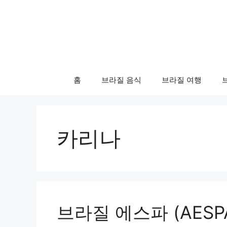
컨
텐
츠
로
건
너
홈
브라질 음식
브라질 여행
뛰
기
카리나
브라질 에스파 (AESP