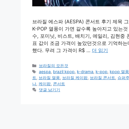
브라질 에스파 (AESPA) 콘서트 후기 제목
K-POP 열풍이 가면 갈수록 높아지고 있는것
수, 포미닛, 비스트, 배치기, 에일리, 김현
표 값이 조금 가격이 높았던것으로 기억하는데
했다. 무려 그 가격이 R$ …
더 읽기
카
브라질의 모든것
테
태
aespa
,
brazil kpop
,
k-drama
,
k-pop
,
kpop 열
고
그
트
,
브라질 열풍
,
브라질 케이팝
,
브라질 콘서트
,
슈퍼
리
나
,
케이팝
,
콘서트
댓글 남기기