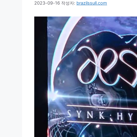
2023-09-16
작성자:
brazilssull.com