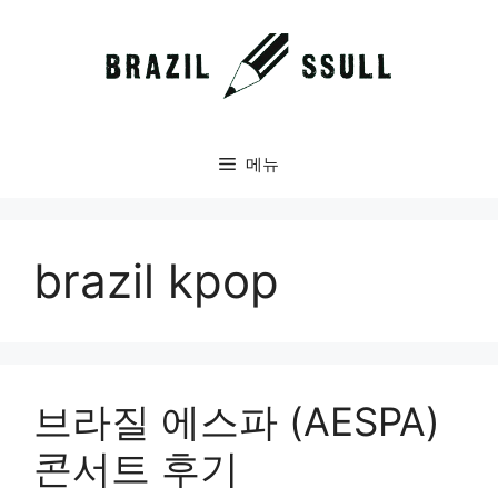
컨
텐
츠
로
건
너
메뉴
뛰
기
brazil kpop
브라질 에스파 (AESPA)
콘서트 후기