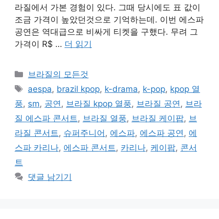
라질에서 가본 경험이 있다. 그때 당시에도 표 값이
조금 가격이 높았던것으로 기억하는데. 이번 에스파
공연은 역대급으로 비싸게 티켓을 구했다. 무려 그
가격이 R$ …
더 읽기
카
브라질의 모든것
테
태
aespa
,
brazil kpop
,
k-drama
,
k-pop
,
kpop 열
고
그
풍
,
sm
,
공연
,
브라질 kpop 열풍
,
브라질 공연
,
브라
리
질 에스파 콘서트
,
브라질 열풍
,
브라질 케이팝
,
브
라질 콘서트
,
슈퍼주니어
,
에스파
,
에스파 공연
,
에
스파 카리나
,
에스파 콘서트
,
카리나
,
케이팝
,
콘서
트
댓글 남기기