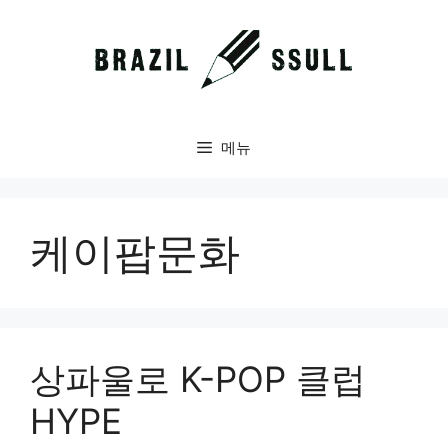
컨
텐
츠
로
건
너
메뉴
뛰
기
케이팝문화
상파울로 K-POP 클럽
HYPE