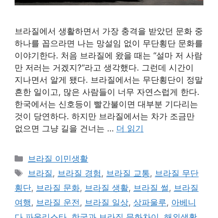
브라질에서 생활하면서 가장 충격을 받았던 문화 중
하나를 꼽으라면 나는 망설임 없이 무단횡단 문화를
이야기한다. 처음 브라질에 왔을 때는 “설마 저 사람
만 저러는 거겠지?”라고 생각했다. 그런데 시간이
지나면서 알게 됐다. 브라질에서는 무단횡단이 정말
흔한 일이고, 많은 사람들이 너무 자연스럽게 한다.
한국에서는 신호등이 빨간불이면 대부분 기다리는
것이 당연하다. 하지만 브라질에서는 차가 조금만
없으면 그냥 길을 건너는 …
더 읽기
카
브라질 이민생활
테
태
브라질
,
브라질 경험
,
브라질 교통
,
브라질 무단
고
그
횡단
,
브라질 문화
,
브라질 생활
,
브라질 썰
,
브라질
리
여행
,
브라질 운전
,
브라질 일상
,
상파울루
,
아베니
다 파울리스타
,
한국과 브라질 문화차이
,
해외생활