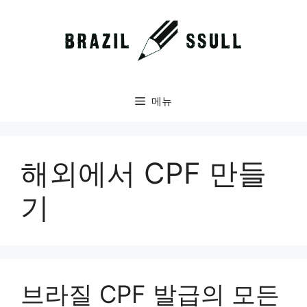
컨
텐
츠
로
건
너
메뉴
뛰
기
해외에서 CPF 만들
기
브라질 CPF 발급의 모든