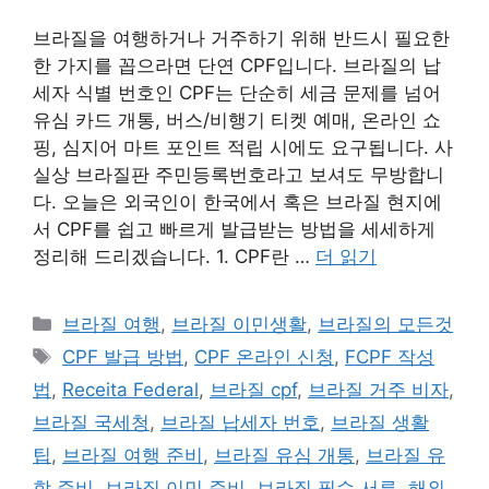
브라질을 여행하거나 거주하기 위해 반드시 필요한
한 가지를 꼽으라면 단연 CPF입니다. 브라질의 납
세자 식별 번호인 CPF는 단순히 세금 문제를 넘어
유심 카드 개통, 버스/비행기 티켓 예매, 온라인 쇼
핑, 심지어 마트 포인트 적립 시에도 요구됩니다. 사
실상 브라질판 주민등록번호라고 보셔도 무방합니
다. 오늘은 외국인이 한국에서 혹은 브라질 현지에
서 CPF를 쉽고 빠르게 발급받는 방법을 세세하게
정리해 드리겠습니다. 1. CPF란 …
더 읽기
카
브라질 여행
,
브라질 이민생활
,
브라질의 모든것
테
태
CPF 발급 방법
,
CPF 온라인 신청
,
FCPF 작성
고
그
법
,
Receita Federal
,
브라질 cpf
,
브라질 거주 비자
,
리
브라질 국세청
,
브라질 납세자 번호
,
브라질 생활
팁
,
브라질 여행 준비
,
브라질 유심 개통
,
브라질 유
학 준비
,
브라질 이민 준비
,
브라질 필수 서류
,
해외