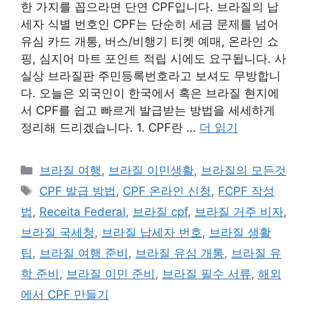
한 가지를 꼽으라면 단연 CPF입니다. 브라질의 납
세자 식별 번호인 CPF는 단순히 세금 문제를 넘어
유심 카드 개통, 버스/비행기 티켓 예매, 온라인 쇼
핑, 심지어 마트 포인트 적립 시에도 요구됩니다. 사
실상 브라질판 주민등록번호라고 보셔도 무방합니
다. 오늘은 외국인이 한국에서 혹은 브라질 현지에
서 CPF를 쉽고 빠르게 발급받는 방법을 세세하게
정리해 드리겠습니다. 1. CPF란 …
더 읽기
카
브라질 여행
,
브라질 이민생활
,
브라질의 모든것
테
태
CPF 발급 방법
,
CPF 온라인 신청
,
FCPF 작성
고
그
법
,
Receita Federal
,
브라질 cpf
,
브라질 거주 비자
,
리
브라질 국세청
,
브라질 납세자 번호
,
브라질 생활
팁
,
브라질 여행 준비
,
브라질 유심 개통
,
브라질 유
학 준비
,
브라질 이민 준비
,
브라질 필수 서류
,
해외
에서 CPF 만들기