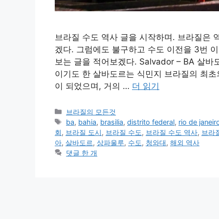
브라질 수도 역사 글을 시작하며. 브라질은 역
겠다. 그럼에도 불구하고 수도 이전을 3번 이
보는 글을 적어보겠다. Salvador – BA 살바
이기도 한 살바도르는 식민지 브라질의 최초의
이 되었으며, 거의 …
더 읽기
카
브라질의 모든것
테
태
ba
,
bahia
,
brasilia
,
distrito federal
,
rio de janeir
고
그
회
,
브라질 도시
,
브라질 수도
,
브라질 수도 역사
,
브라
리
아
,
살바도르
,
상파울루
,
수도
,
청와대
,
해외 역사
댓글 한 개