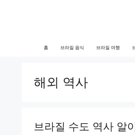
컨
텐
츠
로
건
너
홈
브라질 음식
브라질 여행
뛰
기
해외 역사
브라질 수도 역사 알