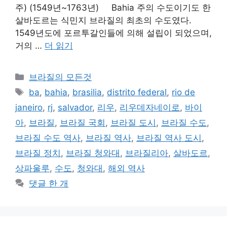
주) (1549년~1763년) Bahia 주의 수도이기도 한
살바도르는 식민지 브라질의 최초의 수도였다.
1549년도에 포르투갈인들에 의해 설립이 되었으며,
거의 …
더 읽기
카
브라질의 모든것
테
태
ba
,
bahia
,
brasilia
,
distrito federal
,
rio de
고
그
janeiro
,
rj
,
salvador
,
리우
,
리우데자네이로
,
바이
리
아
,
브라질
,
브라질 국회
,
브라질 도시
,
브라질 수도
,
브라질 수도 역사
,
브라질 역사
,
브라질 역사 도시
,
브라질 정치
,
브라질 청와대
,
브라질리아
,
살바도르
,
상파울루
,
수도
,
청와대
,
해외 역사
댓글 한 개