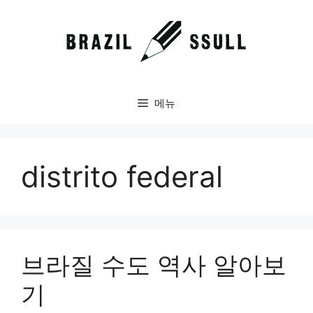
컨
텐
츠
로
건
너
메뉴
뛰
기
distrito federal
브라질 수도 역사 알아보
기