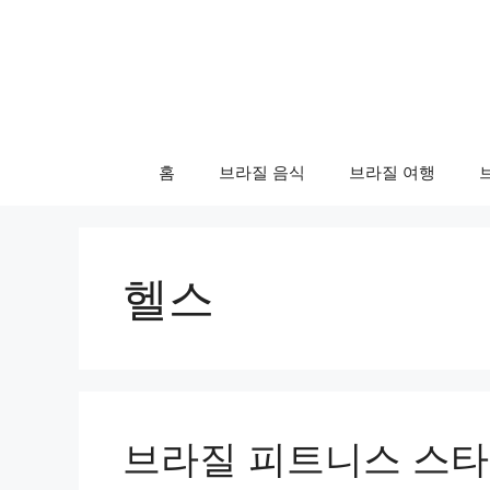
컨
텐
츠
로
건
너
홈
브라질 음식
브라질 여행
뛰
기
헬스
브라질 피트니스 스타 Ga