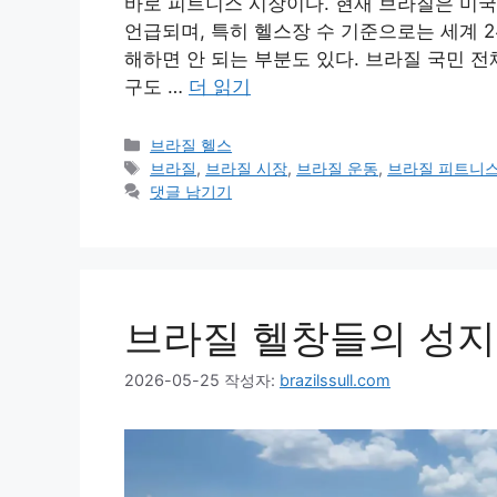
바로 피트니스 시장이다. 현재 브라질은 미국
언급되며, 특히 헬스장 수 기준으로는 세계 
해하면 안 되는 부분도 있다. 브라질 국민 전
구도 …
더 읽기
카
브라질 헬스
테
태
브라질
,
브라질 시장
,
브라질 운동
,
브라질 피트니
고
그
댓글 남기기
리
브라질 헬창들의 성지, Ir
2026-05-25
작성자:
brazilssull.com