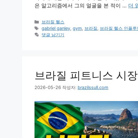
은 알고리즘에서 그의 얼굴을 본 적이 …
더 
카
브라질 헬스
테
태
gabriel ganley
,
gym
,
브라질
,
브라질 헬스 인플루
고
그
댓글 남기기
리
브라질 피트니스 시장
2026-05-26
작성자:
brazilssull.com