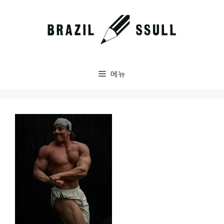
컨
텐
츠
로
건
너
메뉴
뛰
기