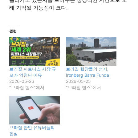
흘러가고 있는지를 보여주는 상징적인 사건으로 오
래 기억될 가능성이 크다.
관련
브라질 피트니스 시장 규
브라질 헬창들의 성지,
모가 엄청난 이유
Ironberg Barra Funda
2026-05-26
2026-05-25
"브라질 헬스"에서
"브라질 헬스"에서
브라질 한인 유튜버들의
현실