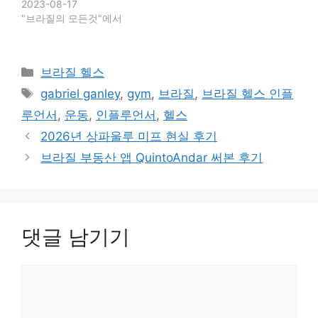
2023-08-17
"브라질의 모든것"에서
카
브라질 헬스
테
태
gabriel ganley
,
gym
,
브라질
,
브라질 헬스 인플
고
그
루언서
,
운동
,
인플루언서
,
헬스
리
2026년 상파울루 미프 현실 후기
브라질 부동산 앱 QuintoAndar 써본 후기
댓글 남기기
댓
글