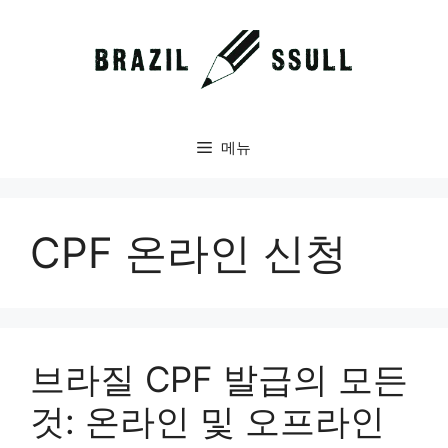
컨
텐
츠
로
건
너
메뉴
뛰
기
CPF 온라인 신청
브라질 CPF 발급의 모든
것: 온라인 및 오프라인