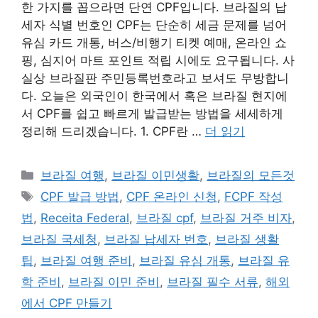
한 가지를 꼽으라면 단연 CPF입니다. 브라질의 납
세자 식별 번호인 CPF는 단순히 세금 문제를 넘어
유심 카드 개통, 버스/비행기 티켓 예매, 온라인 쇼
핑, 심지어 마트 포인트 적립 시에도 요구됩니다. 사
실상 브라질판 주민등록번호라고 보셔도 무방합니
다. 오늘은 외국인이 한국에서 혹은 브라질 현지에
서 CPF를 쉽고 빠르게 발급받는 방법을 세세하게
정리해 드리겠습니다. 1. CPF란 …
더 읽기
카
브라질 여행
,
브라질 이민생활
,
브라질의 모든것
테
태
CPF 발급 방법
,
CPF 온라인 신청
,
FCPF 작성
고
그
법
,
Receita Federal
,
브라질 cpf
,
브라질 거주 비자
,
리
브라질 국세청
,
브라질 납세자 번호
,
브라질 생활
팁
,
브라질 여행 준비
,
브라질 유심 개통
,
브라질 유
학 준비
,
브라질 이민 준비
,
브라질 필수 서류
,
해외
에서 CPF 만들기