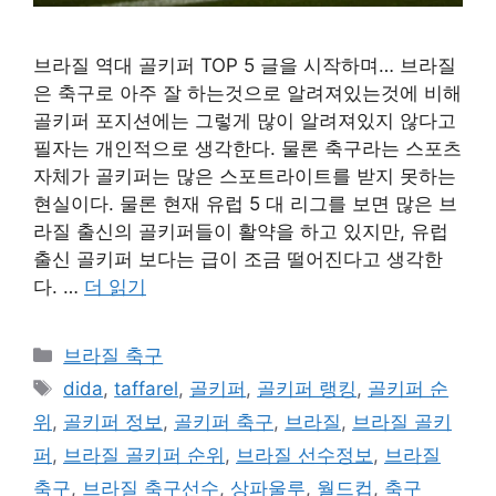
브라질 역대 골키퍼 TOP 5 글을 시작하며… 브라질
은 축구로 아주 잘 하는것으로 알려져있는것에 비해
골키퍼 포지션에는 그렇게 많이 알려져있지 않다고
필자는 개인적으로 생각한다. 물론 축구라는 스포츠
자체가 골키퍼는 많은 스포트라이트를 받지 못하는
현실이다. 물론 현재 유럽 5 대 리그를 보면 많은 브
라질 출신의 골키퍼들이 활약을 하고 있지만, 유럽
출신 골키퍼 보다는 급이 조금 떨어진다고 생각한
다. …
더 읽기
카
브라질 축구
테
태
dida
,
taffarel
,
골키퍼
,
골키퍼 랭킹
,
골키퍼 순
고
그
위
,
골키퍼 정보
,
골키퍼 축구
,
브라질
,
브라질 골키
리
퍼
,
브라질 골키퍼 순위
,
브라질 선수정보
,
브라질
축구
,
브라질 축구선수
,
상파울루
,
월드컵
,
축구