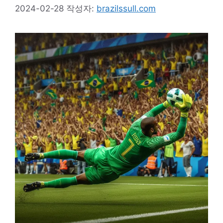
2024-02-28
작성자:
brazilssull.com