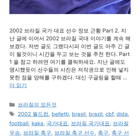
2002 브라질 국가 대표 선수 정보 근황 Part 2. 지
난 글에 이어서 2002 브라질 국대 이야기를 계속 해
보겠다. 저번 글도 그랬다시피 이번 글도 아주 긴 글
이 될것이니 시간을 두고 보는 것을 추천 한다. Part
1 을 참고 하려면 여기를 클릭하세요. 지난 글에도
명시했듯이 선수들의 사진은 저작권으로 인해 넣지
못한 점을 양해를 구하겠다. 대신 구글링을 할때 …
더 읽기
카
브라질의 모든것
테
태
2002 월드컵
,
belletti
,
brasil
,
brazil
,
cbf
,
dida
,
고
그
football
,
kaka
,
국가대표
,
브라질 국가대표
,
브라질
리
우승
,
브라질 축구
,
브라질 축구 선수
,
축구
,
축구 선