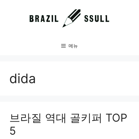
컨
텐
츠
로
건
너
메뉴
뛰
기
dida
브라질 역대 골키퍼 TOP
5