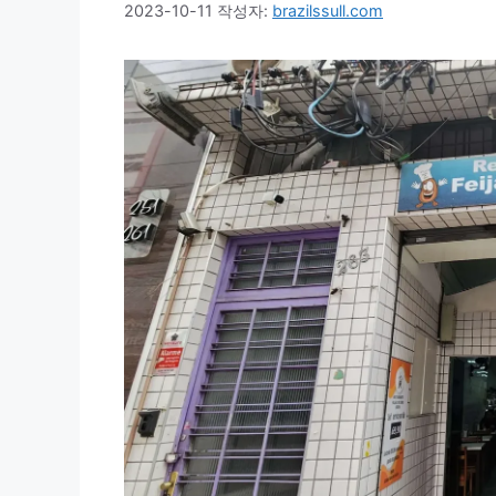
2023-10-11
작성자:
brazilssull.com