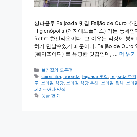
상파울루 Feijoada 맛집 Feijão de Ou
Higienópolis (이지에노폴리스) 라는 동
Retiro 한인타운이다. 그 이유는 직장이 
하게 만날수있기 때문이다. Feijão de Our
(훼이조아다) 로 유명한 맛집인데, …
더 읽기
카
브라질의 모든것
테
태
caipirinha
,
feijoada
,
feijoada 맛집
,
feijoada 추천
고
그
루
,
브라질 식당
,
브라질 식당 추천
,
브라질 음식
,
브라
리
페이조아다 맛집
댓글 한 개