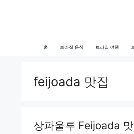
컨
텐
츠
로
건
너
홈
브라질 음식
브라질 여행
뛰
기
feijoada 맛집
상파울루 Feijoada 맛집